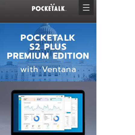
POCKETALK
S2 PLUS
​PREMIUM EDITION
with Ventana