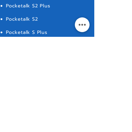
Pocketalk S2 Plus
Pocketalk S2
Pocketalk S Plus
Pocketalk S
Pocketalk W
Conference Translation
Live Translation
For Rent
MORE
Contact Us