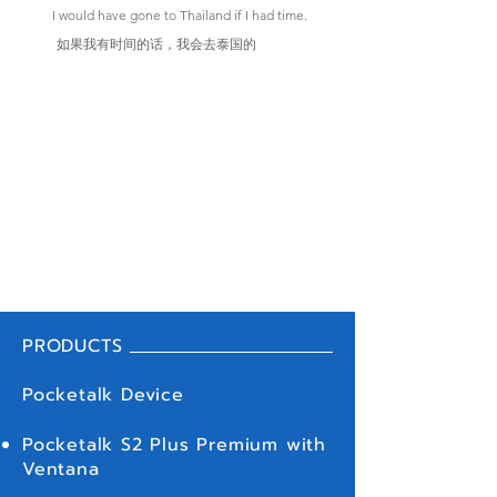
I would have gone to Thailand if I had time.
如果我有时间的话，我会去泰国的
PRODUCTS
Pocketalk Device
Pocketalk S2 Plus Premium with
Ventana